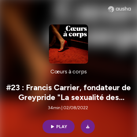
Cœurs à corps
#23 : Francis Carrier, fondateur de
Greypride "La sexualité des
seniors est considérée comme
34min | 02/08/2022
inappropriéé"
PLAY