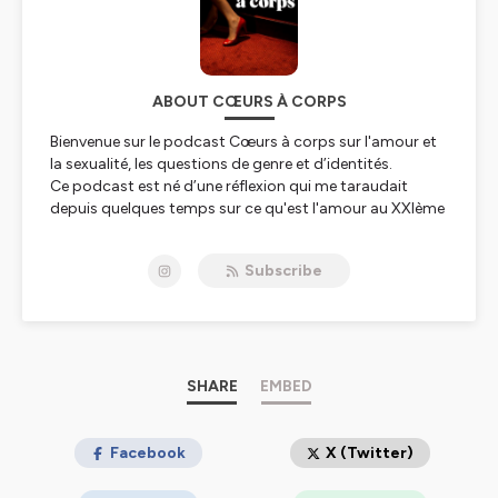
ABOUT CŒURS À CORPS
Bienvenue sur le podcast Cœurs à corps sur l'amour et
la sexualité, les questions de genre et d’identités.
Ce podcast est né d’une réflexion qui me taraudait
depuis quelques temps sur ce qu'est l'amour au XXIème
siècle, entre les nombreuses injonctions et les
représentations parfois stéréotypées.
Subscribe
De fil en aiguille, j’ai commencé à regarder autour de
moi, observant que mes questionnements étaient
partagés par certains, pour d’autres raisons parfois et
que d’autres traçaient leur voie, loin des regards
normatifs de notre société. Avec en filigrane cette
interrogation : Est-ce que nos relations nous définissent
SHARE
EMBED
socialement ?
Puis ce constat : Comment se fait-il qu’aujourd’hui
encore l’intime, le privé est public ? Pourquoi les
Facebook
X (Twitter)
questions de sexualité, d’orientation sexuelle, d’amour
qu’elles soient conventionnelles ou non, font-elles