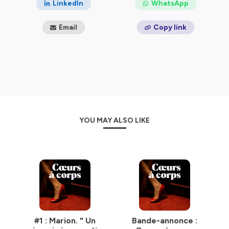
LinkedIn
WhatsApp
encore l’objet de remarques, dans le meilleur des cas,
voire d’insultes ou même de violences dans le pire des
Email
Copy link
cas ?
Ainsi dans ce podcast, vous écouterez des asexuels, des
hétéros, des homos, des trans, des libertins et
polyamoureux, des travailleurs du sexe et des « no kid »,
ceux qui ne veulent pas avoir d’enfants.
Dans chaque épisode, je tends le micro à des hommes
et à des femmes aux parcours différents, aux
sensibilités différentes pour transmettre leurs paroles
brutes. Des témoignages sans filtre comme des
YOU MAY ALSO LIKE
confidences pour évoquer leur parcours, leur vie
amoureuse et sexuelle, leur regard sur leurs proches, leur
environnement professionnel. Mais aussi pour parler de
leurs difficultés et de leurs joies.
Depuis la saison 4, j’ai décidé de donner un autre angle
à ce projet en rencontrant des artistes et écrivains afin
d'offrir un autre regard à ces questions ainsi qu’à des
sociologues, philosophes qui ont pensé cette
problématique dans leurs travaux.
Qui suis-je ? Je suis Déborah, journaliste de formation.
#1 : Marion. " Un
Bande-annonce :
Je réfléchissais depuis plusieurs années à travailler