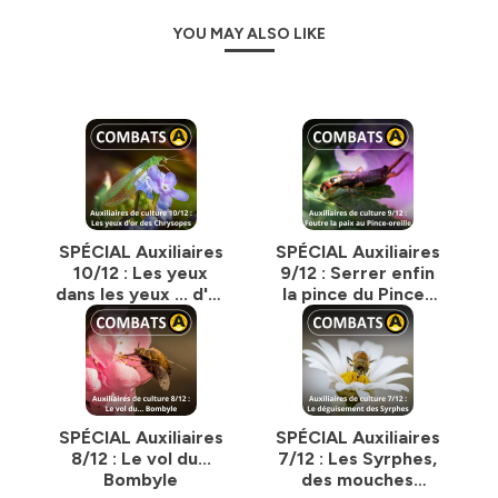
_______
YOU MAY ALSO LIKE
Tous les liens :
https://baleinesousgravillon.com/liens-2
_______
Contact:
Marc Mortelmans
06 52 49 13 71
contact@baleinesousgravillon.com
_______
SPÉCIAL Auxiliaires
SPÉCIAL Auxiliaires
10/12 : Les yeux
9/12 : Serrer enfin
Toutes les infos :
dans les yeux ... d'or
la pince du Pince-
https://bit.ly/prez_CBT_ecosyst_BSG
des Chrysopes
oreille
Hébergé par Ausha. Visitez
ausha.co/politique-de-
confidentialite
pour plus d'informations.
SPÉCIAL Auxiliaires
SPÉCIAL Auxiliaires
8/12 : Le vol du...
7/12 : Les Syrphes,
Bombyle
des mouches