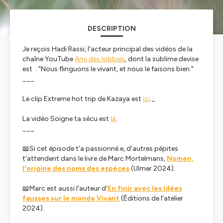
DESCRIPTION
Je reçois Hadi Rassi, l'acteur principal des vidéos de la
chaîne YouTube
Ami des lobbies
, dont la sublime devise
est : "Nous flinguons le vivant, et nous le faisons bien."
___
Le clip
Extreme hot trip
de Kazaya est
ici
._
La vidéo
Soigne ta sécu
est
là
.
___
📖Si cet épisode t'a passionné.e, d'autres pépites
t'attendent dans le livre de Marc Mortelmans,
Nomen,
l'origine des noms des espèces
(Ulmer 2024).
📖Marc est aussi l'auteur d'
En finir avec les idées
fausses sur le monde Vivant
(Éditions de l'atelier
2024).