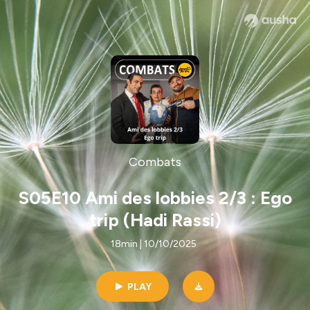
Combats
S05E10 Ami des lobbies 2/3 : Ego
trip (Hadi Rassi)
18min | 10/10/2025
PLAY