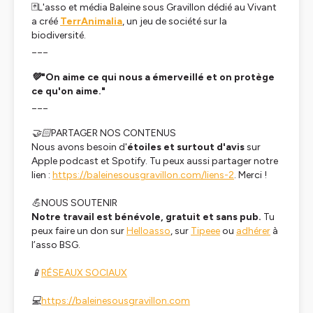
🃏L'asso et média Baleine sous Gravillon dédié au Vivant
a créé
TerrAnimalia
, un jeu de société sur la
biodiversité.
___
💚"On aime ce qui nous a émerveillé et on protège
ce qu'on aime."
___
🤝🏻PARTAGER NOS CONTENUS
Nous avons besoin d'
étoiles et surtout d'avis
sur
Apple podcast et Spotify. Tu peux aussi partager notre
lien :
https://baleinesousgravillon.com/liens-2
. Merci !
💪NOUS SOUTENIR
Notre travail est bénévole, gratuit et sans pub.
Tu
peux faire un don sur
Helloasso
, sur
Tipeee
ou
adhérer
à
l’asso BSG.
📱
RÉSEAUX SOCIAUX
💻
https://baleinesousgravillon.com