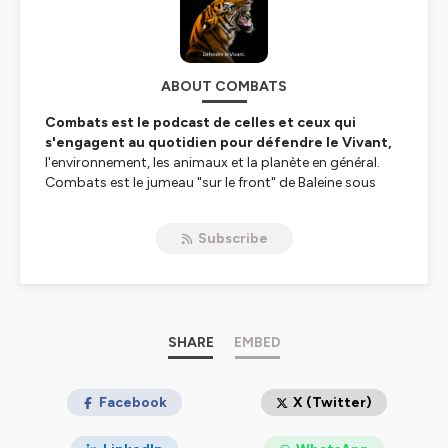
ABOUT COMBATS
Combats est le podcast de celles et ceux qui
s'engagent au quotidien pour défendre le Vivant,
l'environnement, les animaux et la planète en général.
Combats est le jumeau "sur le front" de Baleine sous
Gravillon. Comme pour BSG, il est animé par Marc
Mortelmans, le créateur de
Mécaniques du Vivant
sur
Subscribe
France Culture.
«Vient un moment ou parler, débattre, ne suffit plus. Il
faut agir»
disait Victor Hugo.
Pour cette saison 2024-2025, Combats diffuse
SHARE
EMBED
chaque lundi un épisode pour débunker les idées
fausses sur le Vivant.
Toute la matière, les infos sont
extraites du livre de Marc Mortelmans,
Facebook
"En finir avec les
X (Twitter)
idées fausses sur le monde vivant"
.
_______