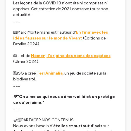
Les leçons de la COVID 19 n'ont été ni comprises ni
apprises. Cet entretien de 2021 conserve toute son
actualité…
___
📖Marc Mortelmans est l'auteur d'
En finir avec les
idées fausses sur le monde Vivant
(Éditions de
l'atelier 2024).
📖… et de
Nomen, l'origine des noms des espèces
(Ulmer 2024).
🃏BSG a créé
TerrAnimalia
, un jeu de société sur la
biodiversité.
___
💚"On aime ce qui nous a émerveillé et on protège
ce qu'on aime."
___
🤝🏻PARTAGER NOS CONTENUS
Nous avons besoin d'
étoiles et surtout d'avis
sur