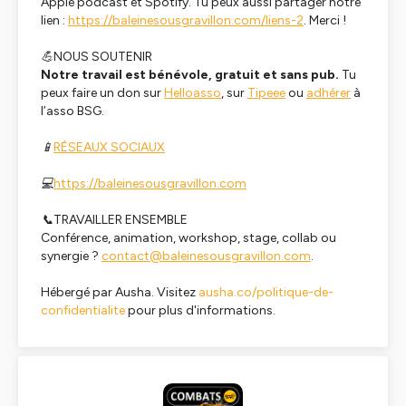
Apple podcast et Spotify. Tu peux aussi partager notre
lien :
https://baleinesousgravillon.com/liens-2
. Merci !
💪NOUS SOUTENIR
Notre travail est bénévole, gratuit et sans pub.
Tu
peux faire un don sur
Helloasso
, sur
Tipeee
ou
adhérer
à
l’asso BSG.
📱
RÉSEAUX SOCIAUX
💻
https://baleinesousgravillon.com
📞TRAVAILLER ENSEMBLE
Conférence, animation, workshop, stage, collab ou
synergie ?
contact@baleinesousgravillon.com
.
Hébergé par Ausha. Visitez
ausha.co/politique-de-
confidentialite
pour plus d'informations.