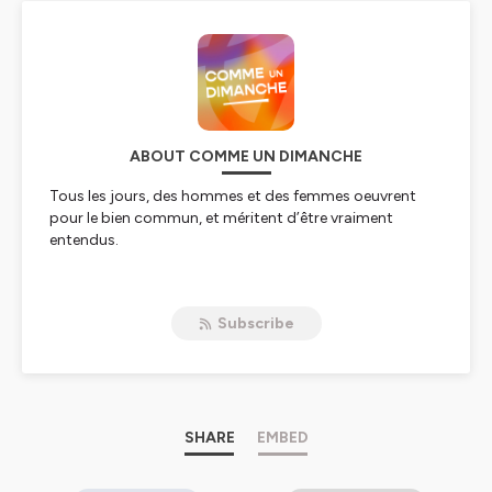
ABOUT COMME UN DIMANCHE
Tous les jours, des hommes et des femmes oeuvrent
pour le bien commun, et méritent d’être vraiment
entendus.
Moi c’est Eléa. Je suis cheffe de projet à LA
FREELANCERIE, une agence de communication qui
Subscribe
accompagne les entrepreneurs ambitieux.
On aime décrypter chez chacun d’eux ce qui le rend
unique.
Aujourd’hui, les podcasts sur l’entrepreneuriat se
ressemblent tous. Peu permettent aux invités de
SHARE
EMBED
partager leur état d’esprit et montrer qui ils sont
vraiment.