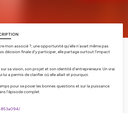
CRIPTION
tre mon associé ?, une opportunité qu’elle n’avait même pas
is décision finale d’y participer, elle partage surtout l’impact
e sur sa vision, son projet et son identité d’entrepreneure. Un vrai
ui a permis de clarifier où elle allait et pourquoi.
emps pour se poser les bonnes questions et sur la puissance
ans l’épisode complet.
-4853a094/
 ans), Julien vous propose chaque semaine une rencontre avec
entrepreneuriat et comment concrètement il a fait. 👉