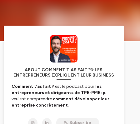
ABOUT COMMENT T'AS FAIT ?® LES
ENTREPRENEURS EXPLIQUENT LEUR BUSINESS
Comment t’as fait ?
est le podcast pour
les
entrepreneurs et dirigeants de TPE-PME
qui
veulent comprendre
comment développer leur
entreprise concrètement
.
Chaque semaine, des
entrepreneurs
Subscribe
francophones partagent leurs décisions clés,
stratégies business, erreurs et leviers de croissance :
structuration de l’offre, développement du chiffre