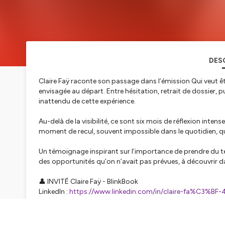
DES
Claire Faÿ raconte son passage dans l’émission Qui veut ê
envisagée au départ. Entre hésitation, retrait de dossier, pu
inattendu de cette expérience.
Au-delà de la visibilité, ce sont six mois de réflexion intens
moment de recul, souvent impossible dans le quotidien, qui l
Un témoignage inspirant sur l’importance de prendre du t
des opportunités qu’on n’avait pas prévues, à découvrir d
👤 INVITÉ Claire Faÿ - BlinkBook
LinkedIn :
https://www.linkedin.com/in/claire-fa%C3%BF
🎙️ PAR JULIEN HATTON Entrepreneur depuis 2010 (à ses 23
un entrepreneur qui partage son parcours, la réalité de l'