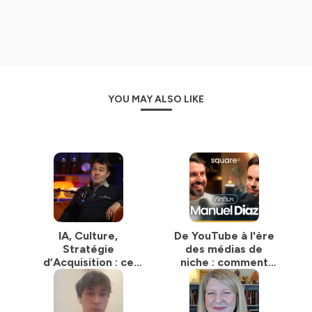
Chaque conversation a pour objectif d'aider à
révéler
un nouveau potentiel de croissance
, dans une
ambiance pro et décontractée comme si vous étiez
assis à côté de Romain et de son invité.e — dans un
salon, un dîner ou un mastermind.
On t'ouvre les portes d’un réseau d’exception, d’un
niveau d’exigence rare, et d'un accès à des conseils qui
YOU MAY ALSO LIKE
transforment les entrepreneurs Squared…
et cela te donnera, peut-être, l'envie de rejoindre toi
aussi un mastermind à ton tour.
Bienvenue dans
Community Made :
le podcast où l’on met un micro pour écouter les
conversations qui changent une vie.
Hébergé par Ausha. Visitez
ausha.co/politique-de-
confidentialite
pour plus d'informations.
IA, Culture,
De YouTube à l'ère
Stratégie
des médias de
d’Acquisition : ce
niche : comment
qui fait vraiment
survivre à la guerre
passer un business
de l'attention (feat.
à l’échelle — avec
Manuel Diaz - CEO