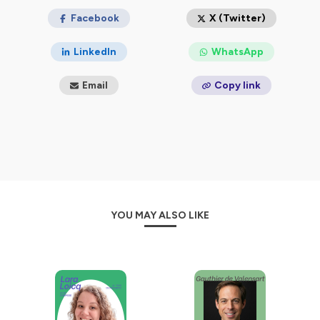
Hébergé par Ausha. Visitez
Facebook
ausha.co/politique-de-
X (Twitter)
confidentialite
pour plus d'informations.
LinkedIn
WhatsApp
Email
Copy link
YOU MAY ALSO LIKE