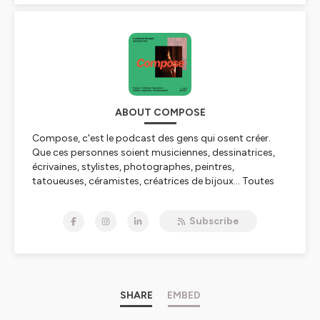
ABOUT COMPOSE
Compose, c'est le podcast des gens qui osent créer.
Que ces personnes soient musiciennes, dessinatrices,
écrivaines, stylistes, photographes, peintres,
tatoueuses, céramistes, créatrices de bijoux... Toutes
ont un jour osé sauter le pas et faire de leur passion et
de leur potentiel créatif leur métier.
Subscribe
Dans ce podcast, je reviendrai avec elles sur leur projet,
leur parcours, leur déclic, leurs réussites, leurs fiertés,
leurs moments de doutes, ce qu'elles ont appris et
comment elles ont évolué dans leur nouvelle vie.
SHARE
EMBED
Bonne écoute !