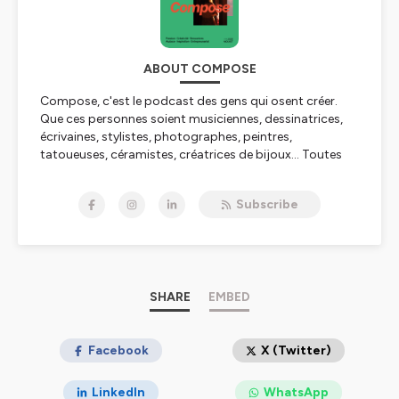
ABOUT COMPOSE
Compose, c'est le podcast des gens qui osent créer.
Que ces personnes soient musiciennes, dessinatrices,
écrivaines, stylistes, photographes, peintres,
tatoueuses, céramistes, créatrices de bijoux... Toutes
ont un jour osé sauter le pas et faire de leur passion et
de leur potentiel créatif leur métier.
Subscribe
Dans ce podcast, je reviendrai avec elles sur leur projet,
leur parcours, leur déclic, leurs réussites, leurs fiertés,
leurs moments de doutes, ce qu'elles ont appris et
comment elles ont évolué dans leur nouvelle vie.
SHARE
EMBED
Bonne écoute !
Hébergé par Ausha. Visitez
Facebook
ausha.co/politique-de-
X (Twitter)
confidentialite
pour plus d'informations.
LinkedIn
WhatsApp