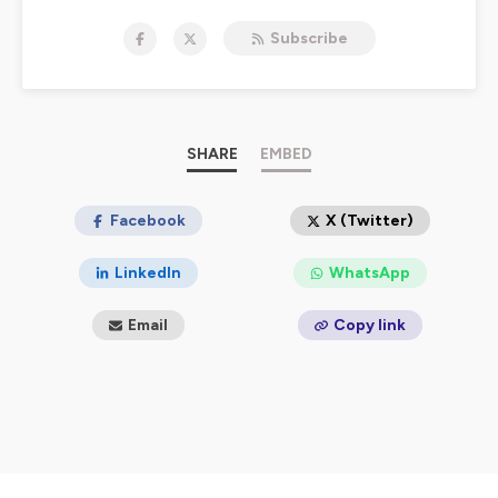
combats au quotidien.
Subscribe
Merci à celles et ceux qui ont prêter leur voix pour porter
plus largement les #DroitsHumains à nos côtés !
Hébergé par Ausha. Visitez
ausha.co/politique-de-
confidentialite
pour plus d'informations.
SHARE
EMBED
Facebook
X (Twitter)
LinkedIn
WhatsApp
Email
Copy link