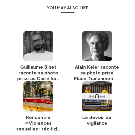
YOU MAY ALSO LIKE
Guillaume Binet
Alain Keler raconte
raconte sa photo
sa photo prise
prise au Caire lors
Place Tiananmen en
de la révolution de
Chine en 1989
2011
Rencontre
Le devoir de
« Violences
vigilance
sexuelles : récit de
femmes engagées »