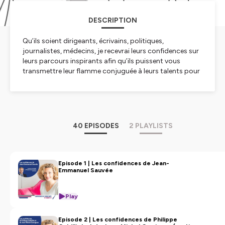
DESCRIPTION
Qu’ils soient dirigeants, écrivains, politiques,
journalistes, médecins, je recevrai leurs confidences sur
leurs parcours inspirants afin qu’ils puissent vous
transmettre leur flamme conjuguée à leurs talents pour
vous dévoiler comment ils saisissent les opportunités
avec optimisme, audace, courage et ambition. Toute
l’équipe de Strateum Conseil spécialisée dans le
recrutement et coaching de dirigeants est heureuse de
vous présenter ses podcasts : «
Confidences de
40 EPISODES
2 PLAYLISTS
dirigeants
» by Vianneytte.
Hébergé par Ausha. Visitez
ausha.co/politique-de-
confidentialite
pour plus d'informations.
Episode 1 | Les confidences de Jean-
Emmanuel Sauvée
Play
Episode 2 | Les confidences de Philippe