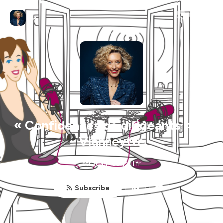
« Confidences de dirigeants » by
Vianneytte
strateumconseil.fr
Subscribe