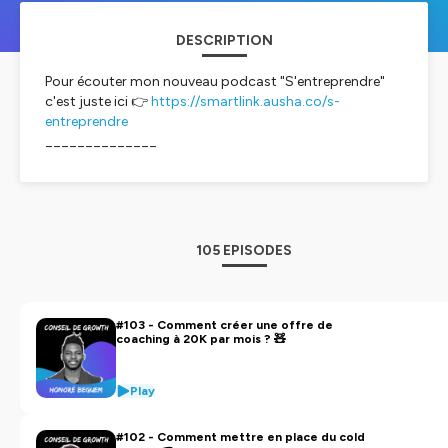
DESCRIPTION
Pour écouter mon nouveau podcast "S'entreprendre"
c'est juste ici 👉
https://smartlink.ausha.co/s-
entreprendre
______________
Bienvenue dans Conseil de Growth, le podcast qui
apporte un maximum de valeur pour implémenter le
Growth dans son entreprise.
105 EPISODES
🎯 La mission ?
Inviter les experts du Growth pour vous partager leurs
méthodes concrètes et actionnables.
#103 - Comment créer une offre de
coaching à 20K par mois ? 🧸
🤓 Le concept ?
1 épisode = 1 problématique = 1 méthode
Play
1 invité(e) qui l'a surmontée
Les solutions misent en place
#102 - Comment mettre en place du cold