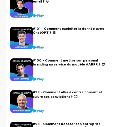
Détails des étapes/process concrets
email ? 📪
Dénicher un max de conseils
Recommandations en tout genre
Play
Growth, Marketing, Sales, Business... il y en pour tous
les goûts !
#101 - Comment exploiter la donnée avec
ChatGPT ? 🤖
🎙 Le format :
Format de 15 à 25min
Play
Audio
#100 - Comment mettre son personal
branding au service du modèle AARRR ? 😎
📱 Plateforme :
Toutes les plateformes (apple podcast, spotify...)
Play
Hébergé par Ausha. Visitez
ausha.co/politique-de-
confidentialite
pour plus d'informations.
#99 - Comment aller à contre courant et
suivre ses convictions ? 🏊‍♂️
Play
#98 - Comment booster son entreprise