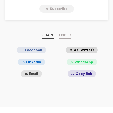
https://radiorlf.com/
Subscribe
Hébergé par Ausha. Visitez
ausha.co/politique-de-
confidentialite
pour plus d'informations.
SHARE
EMBED
Facebook
X (Twitter)
LinkedIn
WhatsApp
Email
Copy link