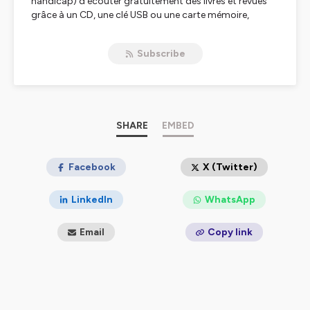
handicap) d'écouter gratuitement des livres et revues
grâce à un CD, une clé USB ou une carte mémoire,
enregistre chaque numéro de Contact Lotois, le
magazine du Département du Lot, pour le rendre plus
Subscribe
accessible.
Plus d'infos
Hébergé par Ausha. Visitez
ausha.co/politique-de-
confidentialite
pour plus d'informations.
SHARE
EMBED
Facebook
X (Twitter)
LinkedIn
WhatsApp
Email
Copy link