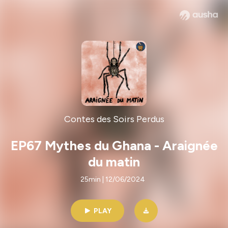
Contes des Soirs Perdus
EP67 Mythes du Ghana - Araignée
du matin
25min | 12/06/2024
PLAY