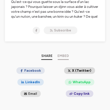
Qu'est-ce qui vous guette sous la surface d'un lac
japonais ? Pourquoi laisser un djinn vous aider à cultiver
votre champ n'est pas une bonne idée ? Qu'est-ce
qu'un nuton, une banshee, un kirin ou un kuker ? De quel
singe, qui défia Bouddha et l'empereur céleste, s'inspire
Sangoku ? Et quelles furent les aventures de Mowgli,
Subscribe
Ulysse, Gilgamesh ou Sinbad ?
Chaque semaine, Contes des Soirs Perdus vous invite à
découvrir les histoires d'hier et d'ailleurs, celles que vous
ne connaissiez pas encore, et celles que vous aviez
peut-être oubliées !
SHARE
EMBED
Hébergé par Ausha. Visitez
ausha.co/politique-de-
confidentialite
pour plus d'informations.
Facebook
X (Twitter)
LinkedIn
WhatsApp
Email
Copy link