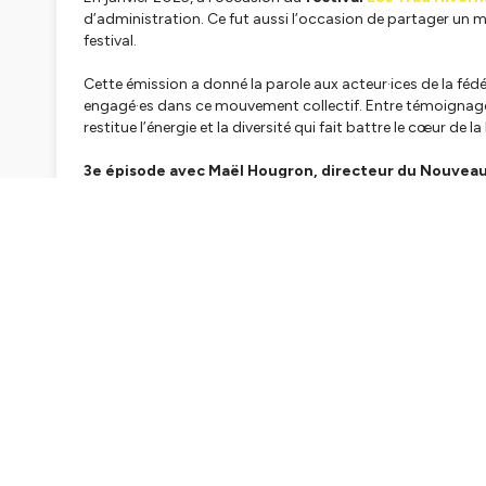
d’administration. Ce fut aussi l’occasion de partager u
festival.
Cette émission a donné la parole aux acteur·ices de la fédé
engagé·es dans ce mouvement collectif. Entre témoignages
restitue l’énergie et la diversité qui fait battre le cœur de 
3e épisode avec Maël Hougron, directeur du Nouveau P
Hébergé par Ausha. Visitez
ausha.co/politique-de-confiden