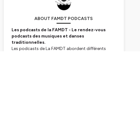
ABOUT FAMDT PODCASTS
Les podcasts de la FAMDT - Le rendez-vous
podcasts des musiques et danses
traditionnelles.
Les podcasts de La FAMDT abordent différents
thèmes en lien avec les musiques et danses
traditionnelles. Du mouvement folk des années 70 à
Subscribe
nos jours avec la saison Contretemps, ou encore la
place des femmes dans les musiques traditionnelles
aujourd'hui avec la saison L'autre tradition, etc.
La
FAMDT
est la
Fédération des Acteurs et
actrices des Musiques et Danses
Traditionnelles
fédère, accompagne, valorise et
représente plus de 200 structures adérentes, qui
regroupent elles-mêmes régionalement des
centaines de projets et initiatives, rassemblant une
diversité d'acteur·trice·s (luthier·ère·s, collectifs,
structures de production, festivals, lieux de