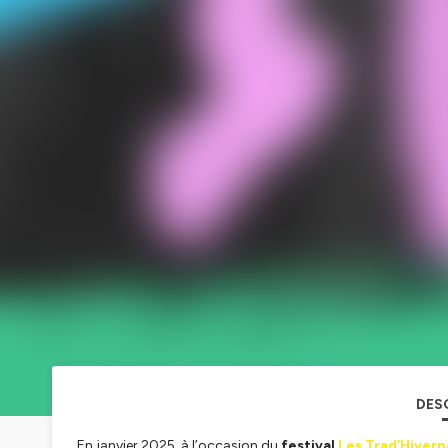
DES
En janvier 2025, à l’occasion du
festival
Les Trad’Hivern