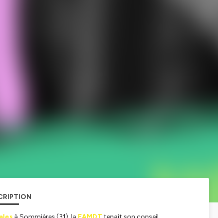
CRIPTION
ales
à Sommières
(31)
, la
FAMDT
tenait son conseil