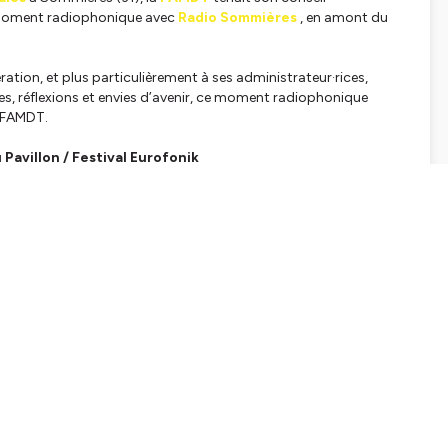
n moment radiophonique avec
Radio Sommières
, en amont du
ration, et plus particulièrement à ses administrateur·rices,
, réflexions et envies d’avenir, ce moment radiophonique
la FAMDT.
avillon / Festival Eurofonik
tialite
pour plus d'informations.
SHARE
EMBED
Facebook
X (Twitter)
LinkedIn
WhatsApp
Email
Copy link