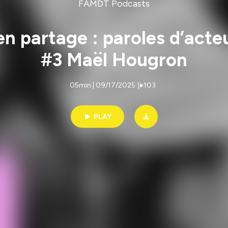
FAMDT Podcasts
partage : paroles d’acteur·
#3 Maël Hougron
05min | 09/17/2025
|
103
PLAY