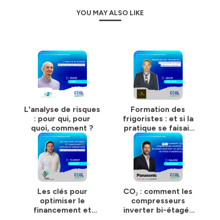
YOU MAY ALSO LIKE
L'analyse de risques
Formation des
: pour qui, pour
frigoristes : et si la
quoi, comment ?
pratique se faisait
d'abord sur le
terrain ?
Les clés pour
CO₂ : comment les
optimiser le
compresseurs
financement et
inverter bi-étagés
l’efficacité
relèvent les défis