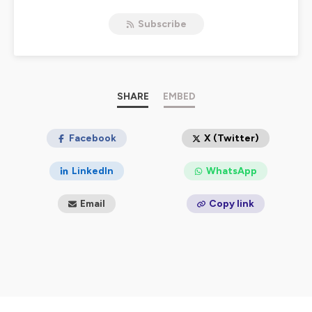
band! s’adresse à l’ensemble de la chaîne de valeur :
Subscribe
installateurs, fabricants, fournisseurs, groupements...
L’objectif est de valoriser les innovations techniques, les
actualités et d’apporter des réponses concrètes aux
problématiques rencontrées sur le terrain.
SHARE
EMBED
Hébergé par Ausha. Visitez
ausha.co/politique-de-
confidentialite
pour plus d'informations.
Facebook
X (Twitter)
LinkedIn
WhatsApp
Email
Copy link