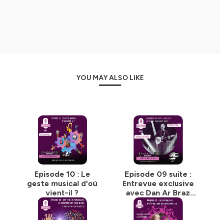
🔗https://www.anatomie-du-musicien.com
Hébergé par Ausha. Visitez
ausha.co/politique-de-
confidentialite
pour plus d'informations.
YOU MAY ALSO LIKE
Episode 10 : Le
Episode 09 suite :
geste musical d'où
Entrevue exclusive
vient-il ?
avec Dan Ar Braz
(part 2/2)