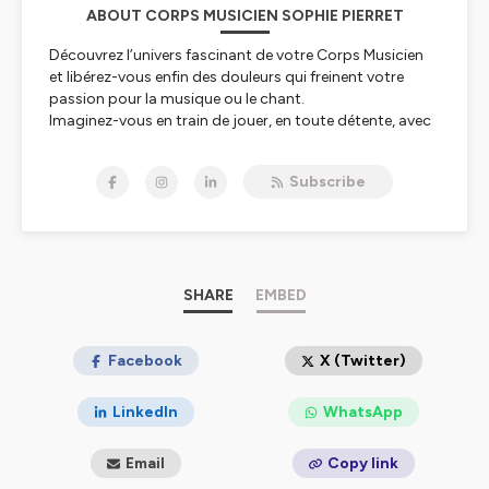
ABOUT CORPS MUSICIEN SOPHIE PIERRET
Découvrez l’univers fascinant de votre Corps Musicien
et libérez-vous enfin des douleurs qui freinent votre
passion pour la musique ou le chant.
Imaginez-vous en train de jouer, en toute détente, avec
une aisance naturelle, sans que le trac ne vienne
perturber votre plaisir.
Subscribe
Prêt(e) à explorer les secrets d’un corps harmonieux,
performant et sans aucune #crispations ?
À chaque épisode, plongez dans la mécanique subtile
de votre Corps Musicien et apprenez comment
SHARE
EMBED
optimiser votre bien-être. Des entretiens exclusifs avec
des spécialistes viendront enrichir cette aventure, vous
apportant des perspectives inédites et des conseils
Facebook
X (Twitter)
précieux pour jouer en toute liberté.
LinkedIn
WhatsApp
Rejoignez-nous dans cette exploration et découvrez
comment votre corps peut devenir votre meilleur allié
Email
Copy link
musical...