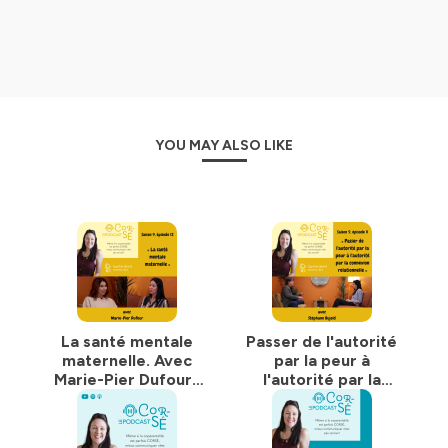
quotidien de la vie pour améliorer les relations avec vos
enfants, mais aussi avec votre coparent.
Pour m’aider dans les discussions, je vais parfois recevoir
des experts dans leur domaine pour échanger avec nous
et apporter leurs visions et recommandations sur le sujet
qui sera abordé. Parfois, il y aura des témoignages de
YOU MAY ALSO LIKE
parents qui vivent le sujet dont on va parler.
De plus, vous pouvez m’envoyer vos questions ou des idées de
sujet à
consultation@girardcynthia.com
avec objet de
courriel : sujet -podcast
Ensemble, nous pouvons mieux communiquer en
coparentalité. Embarquez avec moi !
---
La santé mentale
Passer de l'autorité
Vous voulez discuter d’une offre de service ? Écrivez-moi
maternelle. Avec
par la peur à
à
consultation@girardcynthia.com
ou fixez un moment
Marie-Pier Dufour |
l'autorité par la
maintenant :
S9-É12
connexion
calendly.com/cynthiagirardpsymed/rencontrepreservice
relationnelle. Avec
Stéphane Bujold |