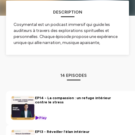
DESCRIPTION
Cosymental est un podcast immersif qui guide les
auditeurs à travers des explorations spirituelles et
personnelles. Chaque épisode propose une expérience
unique qui allie narration, musique apaisante,
méditations guidées et pratiques spirituelles. L'objectif
est d'encourager les auditeurs à plonger en eux-mêmes,
à découvrir leur spiritualité et à se connecter à des
traditions variées.
14 EPISODES
Hébergé par Ausha. Visitez
ausha.co/politique-de-
confidentialite
pour plus d'informations.
EP14 - La compassion : un refuge intérieur
contre le stress
Play
EP13 - Réveiller l’élan intérieur