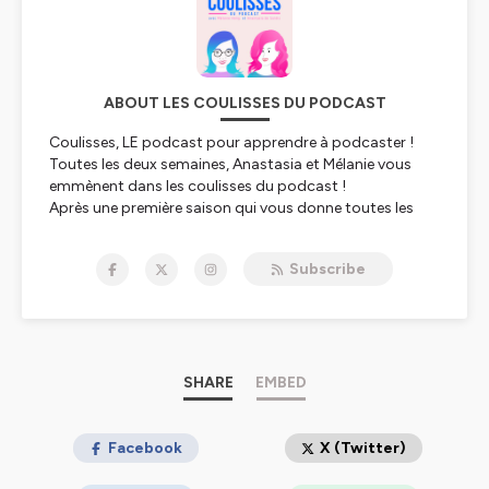
ABOUT LES COULISSES DU PODCAST
Coulisses, LE podcast pour apprendre à podcaster !
Toutes les deux semaines, Anastasia et Mélanie vous
emmènent dans les coulisses du podcast !
Après une première saison qui vous donne toutes les
bases pour lancer votre podcast, elles reviennent pour
une deuxième saison avec :
Subscribe
Des chroniques pour répondre aux questions que
tout podcasteur.se se pose
Des interviews pour entrer dans les coulisses des
podcasteurs et podcasteuses qui font le podcast
d'aujourd'hui !
SHARE
EMBED
Le but ? Vous aider à créer et faire décoller votre propre
podcast...
Facebook
X (Twitter)