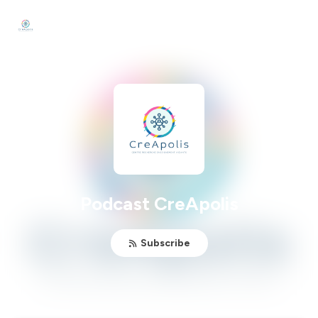
Podcast CreApolis
Subscribe