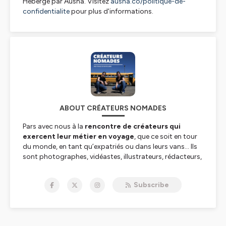
Hébergé par Ausha. Visitez
ausha.co/politique-de-
confidentialite
pour plus d'informations.
ABOUT CRÉATEURS NOMADES
Pars avec nous à la
rencontre de créateurs qui
exercent leur métier en voyage
, que ce soit en tour
du monde, en tant qu’expatriés ou dans leurs vans... Ils
sont photographes, vidéastes, illustrateurs, rédacteurs,
blogueurs...
Ils partagent avec nous leur parcours,
leurs difficultés, leurs réussites et transmettent
Subscribe
leurs passions.
► Suis le Boot Camp des Créateurs Nomades pour te
lancer en freelance en moins de 15 jours