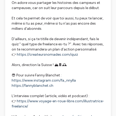
On adore vous partager les histoires des campeurs et
campeuses, car on suit leur parcours depuis le début.
Et cela te permet de voir que toi aussi, tu peux te lancer,
même si tu as peur, même si tu n’as pas encore des
milliers d’abonnés.
D’ailleurs, si ça te titille de devenir indépendant, fais le
quiz “ quel type de freelance es-tu ?”. Avec tes réponses,
on te recommandera un plan d’action personnalisé.
👉
https://createursnomades.com/quiz
Alors, direction la Suisse ! 🏔️🍫🕰️
😎 Pour suivre Fanny Blanchet :
https://www.instagram.com/fa_nnylla
https://fannyblanchet.ch
L'interview complet (article, vidéo et podcast) :
👉
https://www.voyage-en-roue-libre.com/illustratrice-
freelance/