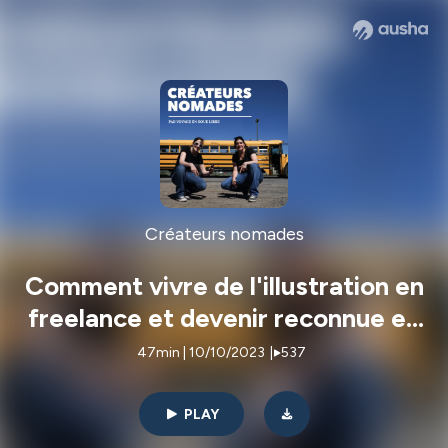
Créateurs nomades
Comment vivre de l'illustration en
freelance et devenir reconnue en
1 an ? avec Fanny Blanchet
47min | 10/10/2023
|
537
PLAY