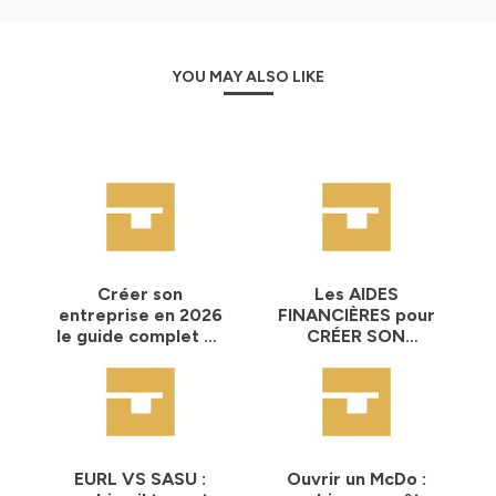
Hébergé par Ausha. Visitez
ausha.co/politique-de-
confidentialite
pour plus d'informations.
YOU MAY ALSO LIKE
Créer son
Les AIDES
entreprise en 2026
FINANCIÈRES pour
le guide complet en
CRÉER SON
8 étapes (par un
ENTREPRISE dans le
expert-comptable)
BATIMENT en 2026
EURL VS SASU :
Ouvrir un McDo :