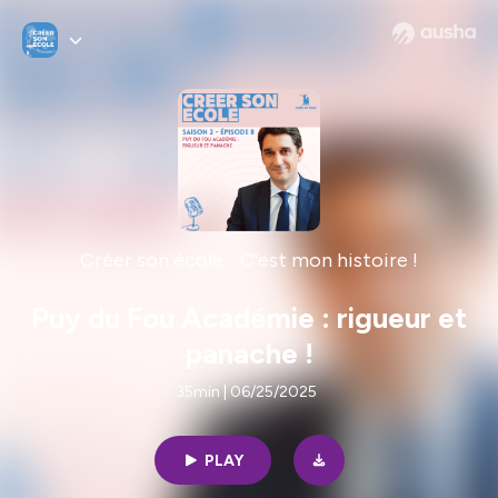
Créer son école - C'est mon histoire !
Puy du Fou Académie : rigueur et
panache !
35min | 06/25/2025
PLAY