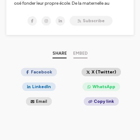
osé fonder leur propre école. De la maternelle au
supérieur. Pour cela, ils ont surmonté plein d’obstacles.
Vous verrez comment cet acte de créer leur école
Subscribe
s’inscrit dans leur itinéraire de vie, et dans une recherche
de sens qui peut peut-être vous inspirer. Avec vous,
nous voulons comprendre comment de plus en plus de
personnes en viennent à fonder une école indépendante
en dehors de tout soutien public, alors qu’en France
l’école publique est gratuite. Créer son école, c’est un
SHARE
EMBED
sport complet, un parcours entrepreneurial et une
aventure intégrale qui engage tout l’humain. Et c’est
dans ces aventures humaines que je veux vous
Facebook
X (Twitter)
emmener, au service des enfants !
LinkedIn
WhatsApp
Hébergé par Ausha. Visitez
ausha.co/politique-de-
confidentialite
pour plus d'informations.
Email
Copy link