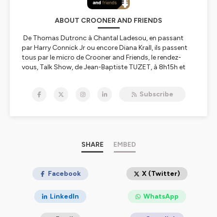
ABOUT CROONER AND FRIENDS
De Thomas Dutronc à Chantal Ladesou, en passant
par Harry Connick Jr ou encore Diana Krall, ils passent
tous par le micro de Crooner and Friends, le rendez-
vous, Talk Show, de Jean-Baptiste TUZET, à 8h15h et
18h15. L’esprit de « Crooner and Friend’s » quand nos
invités prestigieux se déclarent comme amis véritable
Subscribe
de notre station. Chanteurs, acteurs, humoristes,
hommes et femmes aimant nos artistes programmés,
la passion pour cet art de vivre musical nous vaut des
amitiés. Ces merveilleux témoignages de passion et de
fidélité nous valent également la participation des
artistes anglophones, de Georges Benson à Diana Krall
SHARE
EMBED
en passant par Harry Connick Jr ou Jamie Cullum.
Hébergé par Ausha. Visitez
Facebook
ausha.co/politique-de-
X (Twitter)
confidentialite
pour plus d'informations.
LinkedIn
WhatsApp