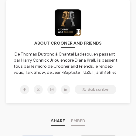
ABOUT CROONER AND FRIENDS
De Thomas Dutronc à Chantal Ladesou, en passant
par Harry Connick Jr ou encore Diana Krall, ils passent
tous par le micro de Crooner and Friends, le rendez-
vous, Talk Show, de Jean-Baptiste TUZET, à 8h15h et
18h15. L’esprit de « Crooner and Friend’s » quand nos
invités prestigieux se déclarent comme amis véritable
Subscribe
de notre station. Chanteurs, acteurs, humoristes,
hommes et femmes aimant nos artistes programmés,
la passion pour cet art de vivre musical nous vaut des
amitiés. Ces merveilleux témoignages de passion et de
fidélité nous valent également la participation des
artistes anglophones, de Georges Benson à Diana Krall
SHARE
EMBED
en passant par Harry Connick Jr ou Jamie Cullum.