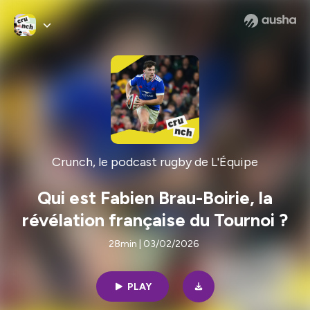
Crunch, le podcast rugby de L'Équipe
Qui est Fabien Brau-Boirie, la
révélation française du Tournoi ?
28min | 03/02/2026
PLAY