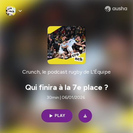
Crunch, le podcast rugby de L'Équipe
Qui finira à la 7e place ?
30min | 06/01/2026
PLAY