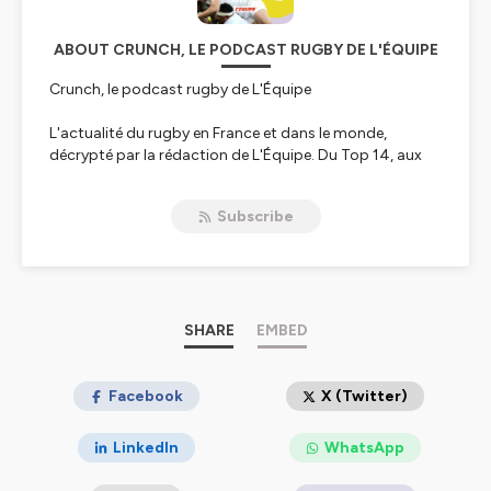
ABOUT CRUNCH, LE PODCAST RUGBY DE L'ÉQUIPE
Crunch, le podcast rugby de L'Équipe
L'actualité du rugby en France et dans le monde,
décrypté par la rédaction de L'Équipe. Du Top 14, aux
performances des Bleus pendant le Tournoi des Six
Nations : plongez au cœur de l’univers du rugby avec
Subscribe
avec des débats, des debriefs de matches, des
portraits, des analyses tactiques et des coulisses. Un
podcast présenté par Léa Leostic.
SHARE
EMBED
Hébergé par Ausha. Visitez
ausha.co/politique-de-
confidentialite
pour plus d'informations.
Facebook
X (Twitter)
LinkedIn
WhatsApp