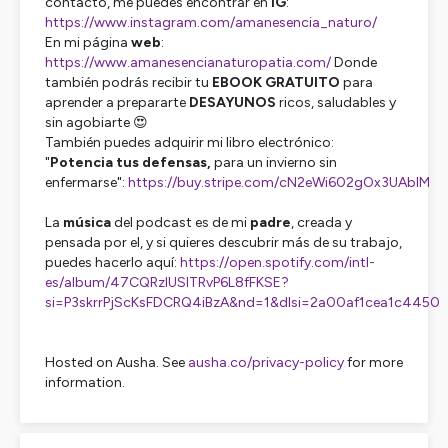
contacto, me puedes encontrar en
IG
:
https://www.instagram.com/amanesencia_naturo/
En mi página
web
:
https://www.amanesencianaturopatia.com/
Donde
también podrás recibir tu
EBOOK GRATUITO
para
aprender a prepararte
DESAYUNOS
ricos, saludables y
sin agobiarte 😍
También puedes adquirir mi libro electrónico:
"
Potencia tus defensas,
para un invierno sin
enfermarse":
https://buy.stripe.com/cN2eWi602gOx3UAbIM
La
música
del podcast es de mi
padre
, creada y
pensada por el, y si quieres descubrir más de su trabajo,
puedes hacerlo aquí:
https://open.spotify.com/intl-
es/album/47CQRzlUSlTRvP6L8fFKSE?
si=P3skrrPjScKsFDCRQ4iBzA&nd=1&dlsi=2a00af1cea1c4450
Hosted on Ausha. See
ausha.co/privacy-policy
for more
information.