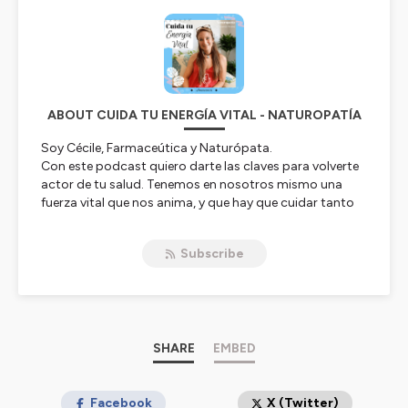
ABOUT CUIDA TU ENERGÍA VITAL - NATUROPATÍA
Soy Cécile, Farmaceútica y Naturópata.
Con este podcast quiero darte las claves para volverte
actor de tu salud. Tenemos en nosotros mismo una
fuerza vital que nos anima, y que hay que cuidar tanto
para prevenir las enfermedades como para mejorar una
salud desequilibrada.
Subscribe
Soy francesa y vivo ahora en España, donde encuentro
menos productos naturales que en Francia, Alemania y
Suiza donde he estado viviendo. Por eso tengo muchas
ganas de dar a conocer más la naturopatía en los
paises hispanohablantes para invitaros a todos a
acercarce a una medicina más holística.
SHARE
EMBED
Hablaremos de alimentación, nutrición, desarrollo
personal, aromaterapia, fitoterapia, y mucho más, para
guiarte hacia una vida más sana y feliz!
Facebook
X (Twitter)