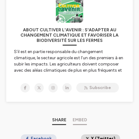
ABOUT CULTIVER L'AVENIR : S'ADAPTER AU
CHANGEMENT CLIMATIQUE ET FAVORISER LA
BIODIVERSITÉ SUR LES FERMES
S’il est en partie responsable du changement
climatique, le secteur agricole est l’un des premiers à en
subir les impacts. Les agriculteurs doivent composer
avec des aléas climatiques de plus en plus fréquents et
de plus en plus extrêmes, ayant des conséquences sur
l’ensemble de leur production. L’agriculture biologique,
Subscribe
bien que plus résiliente grâce à ses pratiques reposant
davantage sur la diversification des cultures et l’alliance
avec la biodiversité, doit également s’adapter.
Comment stocker du carbone dans ses sols, faire face
à la sécheresse, protéger la biodiversité en préservant
SHARE
EMBED
les haies, comment concevoir son système autour de la
qualité du sol, que faire face aux épisodes de canicules
suivis d’épisodes de gel précoce ?
Facebook
X (Twitter)