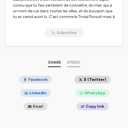
connu que tu fais semblant de connaître, du mec qui a
un nom de rue dans toutes les villes, et du bouquin que
tu es censé avoir lu. C’est comme le Trivial Pursuit mais à
la fin tu gagnes le camembert. @Culture_2000
Subscribe
Hébergé par Ausha. Visitez
ausha.co/politique-de-
confidentialite
pour plus d'informations.
SHARE
EMBED
Facebook
X (Twitter)
LinkedIn
WhatsApp
Email
Copy link