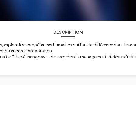
DESCRIPTION
s, explore les compétences humaines qui font la différence dans le m
t ou encore collaboration.
ennifer Telep échange avec des experts du management et des soft skill
s managers et leurs équipes à relever les défis des transformations actu
 évolution des organisations.
aires : elles sont au cœur de la réussite individuelle et collective.
tialite
pour plus d'informations.
2 EPISODES
rative : menace ou opportunité pour le manager ?