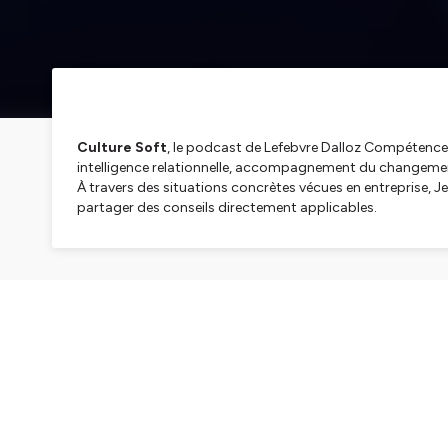
Culture Soft
, le podcast de Lefebvre Dalloz Compétence
intelligence relationnelle, accompagnement du changemen
À travers des situations concrètes vécues en entreprise, J
partager des conseils directement applicables.
Chaque épisode apporte un éclairage pratique pour aider le
hybride, intelligence artificielle, performance collective et
Parce que les soft skills ne sont pas des compétences second
Hébergé par Ausha. Visitez
ausha.co/politique-de-confiden
SEASON 1
IA géné