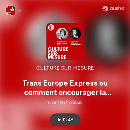
CULTURE SUR-MESURE
Trans Europe Express ou
comment encourager la
composition contemporaine
18min | 03/17/2025
féminine – Avec Agnès Pyka,
Ensemble Des Equilibres
PLAY