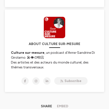
ABOUT CULTURE SUR-MESURE
Culture sur-mesure
, un podcast d'Anne-Sandrine Di
Girolamo. 🎤👁🎨🎼📀
Des artistes et des acteurs du monde culturel, des
thèmes transversaux.
Pour faire pétiller les esprits et nourrir nos envies de
découvertes.
Subscribe
✉️ vaderousseau@gmail.com
Crédits :
- 🎙Anne-Sandrine Di Girolamo
- 🎶Jahzzar - Boulevard St Germain. CC by SA puis
SHAM
SHARE
EMBED