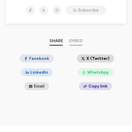
des joueurs, journalistes sportifs et supporters bien
Subscribe
évidemment, mais pas seulement.
Hébergé par Ausha. Visitez
ausha.co/politique-de-
confidentialite
pour plus d'informations.
SHARE
EMBED
Facebook
X (Twitter)
LinkedIn
WhatsApp
Email
Copy link