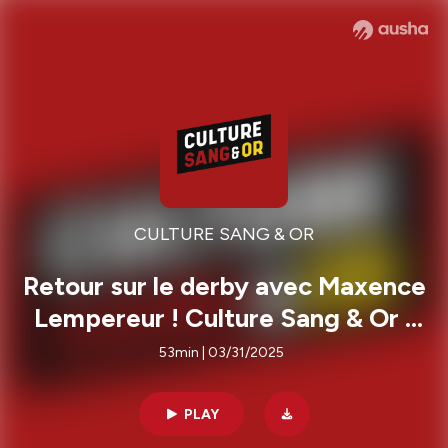
CULTURE SANG & OR
Retour sur le derby avec Maxence
Lempereur ! Culture Sang & Or -
S05E36
53min | 03/31/2025
PLAY