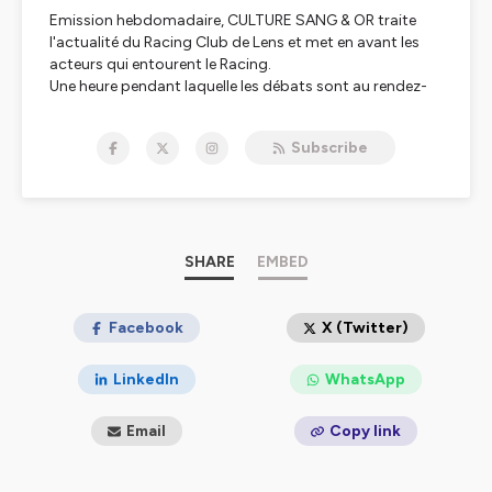
Emission hebdomadaire, CULTURE SANG & OR traite
l'actualité du Racing Club de Lens et met en avant les
acteurs qui entourent le Racing.
Une heure pendant laquelle les débats sont au rendez-
vous, sans filtre, mais avec passion. Autour de la table,
des joueurs, journalistes sportifs et supporters bien
Subscribe
évidemment, mais pas seulement.
Hébergé par Ausha. Visitez
ausha.co/politique-de-
confidentialite
pour plus d'informations.
SHARE
EMBED
Facebook
X (Twitter)
LinkedIn
WhatsApp
Email
Copy link