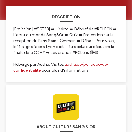
DESCRIPTION
[Émission | #S6E33] ➡️ L’édito ➡️ Débrief de #RCLFCN ➡️
L’actu du monde Sang&Or ➡️ Quiz ➡️ Projection sur la
réception du Paris Saint-Germain ➡️ Débat : Pour vous,
le 11 aligné face à Lyon doit-il être celui qui débutera la
finale de la CDF ? ➡️ Les pronos #RCLens 🔴🟡
Hébergé par Ausha. Visitez
ausha.co/politique-de-
confidentialite
pour plus d'informations.
ABOUT CULTURE SANG & OR