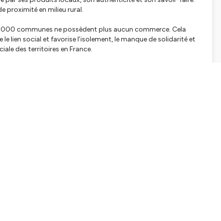
de proximité en milieu rural.
e 25 000 communes ne possèdent plus aucun commerce. Cela
le lien social et favorise l’isolement, le manque de solidarité et
ciale des territoires en France.
 comment favoriser et accompagner l’émergence de nouveaux
 dans les entreprises sociales et solidaires et redonne vie aux
ermis de récolter 1,3M€ et ainsi d’accompagner le
-Comté, à Pierreclos, petite commune rurale de 900 habitants,
 au grand bonheur des habitants.
r de Campagne,
Rémy Martinot
, Maire de Pierreclos et
Raphaël
res avec la participation des habitants de Pierreclos.
s animé par Capucine Graby