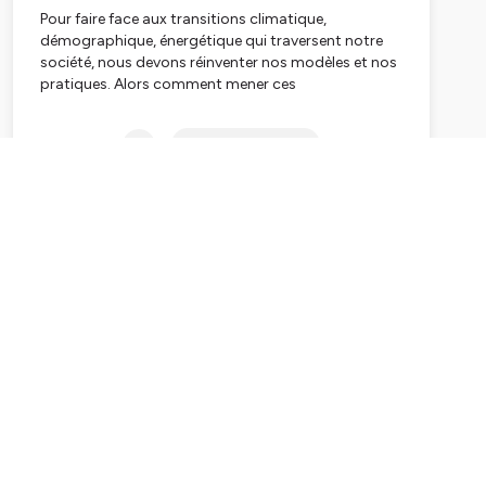
Pour faire face aux transitions climatique,
démographique, énergétique qui traversent notre
société, nous devons réinventer nos modèles et nos
pratiques. Alors comment mener ces
transformations et mettre en œuvre les politiques
publiques nécessaires ? Des solutions existent.
Subscribe
D’Utilité Publique
vous offre un regard concret sur
la façon de les déployer selon les problématiques,
dans tous les territoires et au bénéfice de tous.
SAISON 1
A travers des analyses d’experts et d’acteurs de
terrain, de femmes et d’hommes engagés, la saison
1 D'Utilité Publique rassemble 15 épisodes pour nous
éclairer sur les urgences du présent, nous aider à
décrypter les enjeux de demain et mettre en
évidence les solutions qui font leur preuve. Des
solutions d’utilité publique.
SAISON 2
La saison 2 D'Utilité Publique s'installe en région et
sur le terrain. Parce que les territoires fourmillent