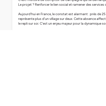
Le projet ? Renforcer le lien social et ramener des services 
Aujourd’hui en France, le constat est alarmant : près d
représente plus d’un village sur deux. Cette absence affecte 
le repli sur soi. C’est un enjeu majeur pour la dynamique so
Alors comment redynamiser nos campagnes ? Et surtout
modèles ?
C’est ce que soutient La Banque des Territoires qui investit
territoires ruraux. Sa première levée de fonds en 2018 a p
développement de Comptoir de Campagne.
En cette période de fêtes, direction la Bourgogne Franche
où Comptoir de Campagne s’est installé l’année dernière,
Reportage avec
Virginie Hils
, co-fondatrice de Comptoi
Bichot
, chargé de développement à la Banque des Territoi
D’utilité Publique est un podcast de la Caisse des Dépôt
Reportage : Emilie Drugeon
Production : HRCLS