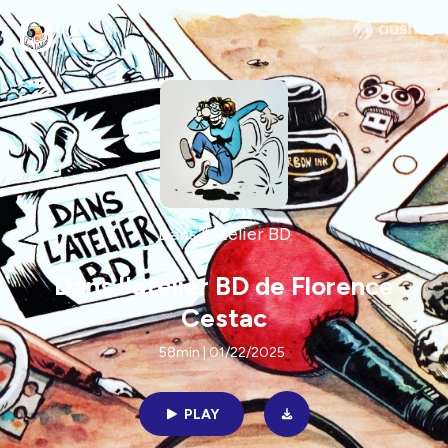
Dans l'Atelier BD
Dans l'atelier BD de Florence
Cestac
58min | 01/22/2025
PLAY