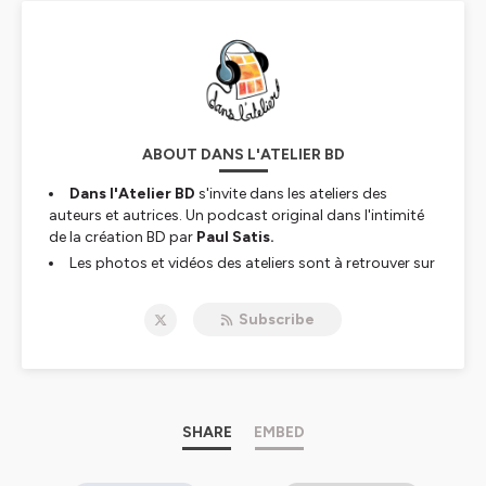
ABOUT DANS L'ATELIER BD
Dans l'Atelier BD
s'invite dans les ateliers des
auteurs et autrices. Un podcast original dans l'intimité
de la création BD par
Paul Satis.
Les photos et vidéos des ateliers sont à retrouver sur
Instagram
dans_l_atelier_bd_podcast.
X : dans l'atelier/ podcast BD @atelier_BD
Subscribe
Threads: dans l'atelier BD
visuel: @gally
Hébergé par Ausha. Visitez
ausha.co/politique-de-
confidentialite
pour plus d'informations.
SHARE
EMBED