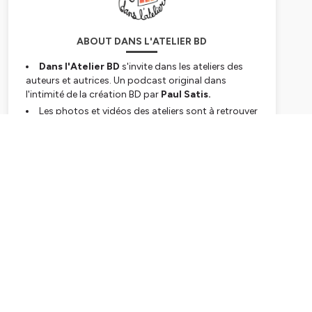
ABOUT DANS L'ATELIER BD
Dans l'Atelier BD
s'invite dans les ateliers des
auteurs et autrices. Un podcast original dans
l'intimité de la création BD par
Paul Satis.
Les photos et vidéos des ateliers sont à retrouver
sur Instagram
dans_l_atelier_bd_podcast.
X : dans l'atelier/ podcast BD @atelier_BD
Subscribe
Threads: dans l'atelier BD
visuel: @gally
Hébergé par Ausha. Visitez
ausha.co/politique-de-
confidentialite
pour plus d'informations.