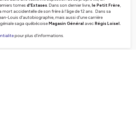
premiers tomes
d'Extases
. Dans son dernier livre,
le Petit Frère
,
i la mort accidentelle de son frère à l'âge de 12 ans. Dans sa
ean-Louis d'autobiographie, mais aussi d'une carrière
 géniale saga québécoise
Magasin Général
avec
Régis Loisel.
tialite
pour plus d'informations.
SHARE
EMBED
Facebook
X (Twitter)
LinkedIn
WhatsApp
Email
Copy link