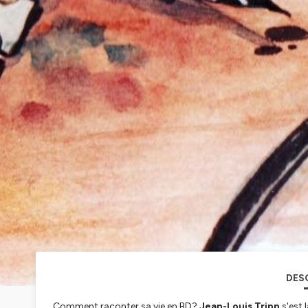
DES
Comment raconter sa vie en BD?
Jean-Louis Tripp
s'est 