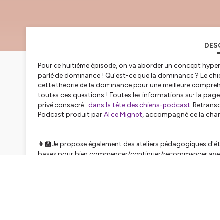
DES
Pour ce huitième épisode, on va aborder un concept hyper 
parlé de dominance ! Qu'est-ce que la dominance ? Le chi
cette théorie de la dominance pour une meilleure compréh
toutes ces questions ! Toutes les informations sur la pag
privé consacré :
dans la tête des chiens-podcast
. Retrans
Podcast produit par
Alice Mignot
, accompagné de la ch
👩‍🏫Je propose également des ateliers pédagogiques d'éth
bases pour bien commencer/continuer/recommencer avec
🐶Atelier 1 : comprendre les besoins de son chien et y répo
🐶Atelier 2 : comprendre comment notre chien communique 
langage canin 😉)
🐶Atelier 3 : bien-être des chiens en médiation animale
Ainsi que des
livres électroniques
et du
suivi individuel