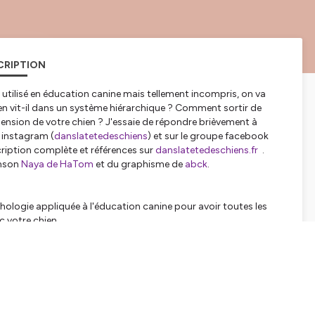
CRIPTION
utilisé en éducation canine mais tellement incompris, on va
en vit-il dans un système hiérarchique ? Comment sortir de
ension de votre chien ? J'essaie de répondre brièvement à
e instagram (
danslatetedeschiens
) et sur le groupe facebook
cription complète et références sur
danslatetedeschiens.fr
.
anson
Naya de HaTom
et du graphisme de
abck
.
ologie appliquée à l'éducation canine pour avoir toutes les
 votre chien
ndre
(avec pleins de vidéos pour devenir des vrais pros du
pour l'éducation de votre chien...