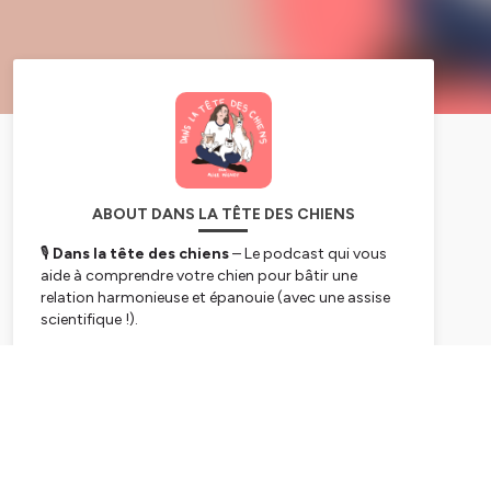
ABOUT DANS LA TÊTE DES CHIENS
🎙
Dans la tête des chiens
– Le podcast qui vous
aide à comprendre votre chien pour bâtir une
relation harmonieuse et épanouie (avec une assise
scientifique !).
👩‍🏫 Animé par Alice Mignot, psychologue
Subscribe
clinicienne, docteure en éthologie et anthropologie,
spécialisée dans le bien-être des chiens en
médiation animale, ce podcast vous offre une
vulgarisation scientifique accessible et
passionnante.