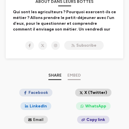
ABOUT DANS LEURS BOTTES
Qui sont les agriculteurs ? Pourquoi exercent-ils ce
métier ? Allons prendre le petit-déjeuner avec l’un
d’eux, pour le questionner et comprendre
comment il envisage son métier. Un vendredi sur
deux, nous rencontrerons un nouvel agriculteur,
qui nous emmènera dans son histoire, avec ses
Subscribe
doutes et ses envies et ses idées.
#agriculture #agriculteur #paysan
Hébergé par Ausha. Visitez
ausha.co/politique-de-
confidentialite
pour plus d'informations.
SHARE
EMBED
Facebook
X (Twitter)
LinkedIn
WhatsApp
Email
Copy link