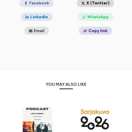
Facebook
X (Twitter)
Hébergé par Ausha. Visitez
ausha.co/politique-de-
confidentialite
pour plus d'informations.
LinkedIn
WhatsApp
Email
Copy link
YOU MAY ALSO LIKE