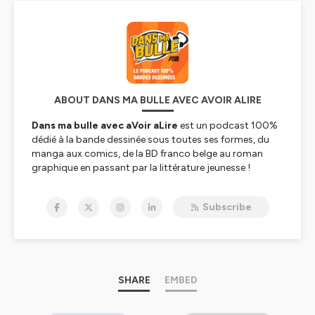
ABOUT DANS MA BULLE AVEC AVOIR ALIRE
Dans ma bulle avec aVoir aLire
est un podcast 100%
dédié à la bande dessinée sous toutes ses formes, du
manga aux comics, de la BD franco belge au roman
graphique en passant par la littérature jeunesse !
Toutes les semaines, nous donnons la parole à ceux et
celles qui font la bande dessinée aujourd'hui sous la
Subscribe
forme d'une interview !
Dans ma bulle est un podcast du site aVoir aLire,
spécalisé dans culture depuis plus de vingt ans. L'équipe
viendra à chaque épisode parler de ses coups de coeur
BD !
L'émission est présentée par Jérôme Vincent
SHARE
EMBED