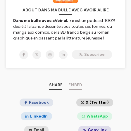
ABOUT DANS MA BULLE AVEC AVOIR ALIRE
Dans ma bulle avec aVoir aLire
est un podcast 100%
dédié à la bande dessinée sous toutes ses formes, du
manga aux comics, de la BD franco belge au roman
graphique en passant par la littérature jeunesse !
Toutes les semaines, nous donnons la parole à ceux et
celles qui font la bande dessinée aujourd'hui sous la
Subscribe
forme d'une interview !
Dans ma bulle est un podcast du site aVoir aLire,
spécalisé dans culture depuis plus de vingt ans. L'équipe
viendra à chaque épisode parler de ses coups de coeur
BD !
L'émission est présentée par Jérôme Vincent
SHARE
EMBED
Facebook
X (Twitter)
Hébergé par Ausha. Visitez
ausha.co/politique-de-
confidentialite
pour plus d'informations.
LinkedIn
WhatsApp
Email
Copy link