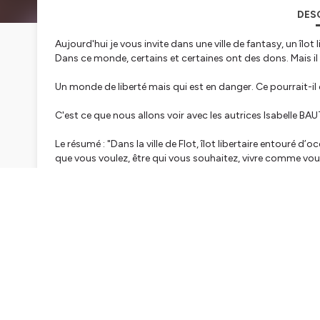
DES
Aujourd'hui je vous invite dans une ville de fantasy, un îlo
Dans ce monde, certains et certaines ont des dons. Mais il 
Un monde de liberté mais qui est en danger. Ce pourrait-i
C'est ce que nous allons voir avec les autrices Isabelle 
Le résumé : "Dans la ville de Flot, îlot libertaire entouré 
que vous voulez, être qui vous souhaitez, vivre comme vous l
un jour tout-puissants mais, les années passant, la belle uto
N'existe-t-il plus de grands esprits ? N’y a-t-il plus de héro
On dirait bien que si. Car un justicier parcourt les rues. Un
contrevenants dans le dos et à séduire les victimes, mais 
Hébergé par Ausha. Visitez
ausha.co/politique-de-confiden