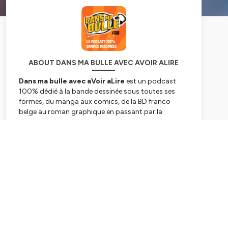
ABOUT DANS MA BULLE AVEC AVOIR ALIRE
Dans ma bulle avec aVoir aLire
est un podcast
100% dédié à la bande dessinée sous toutes ses
formes, du manga aux comics, de la BD franco
belge au roman graphique en passant par la
littérature jeunesse !
Toutes les semaines, nous donnons la parole à ceux
Subscribe
et celles qui font la bande dessinée aujourd'hui sous
la forme d'une interview !
Dans ma bulle est un podcast du site aVoir aLire,
spécalisé dans culture depuis plus de vingt ans.
L'équipe viendra à chaque épisode parler de ses
coups de coeur BD !
L'émission est présentée par Jérôme Vincent