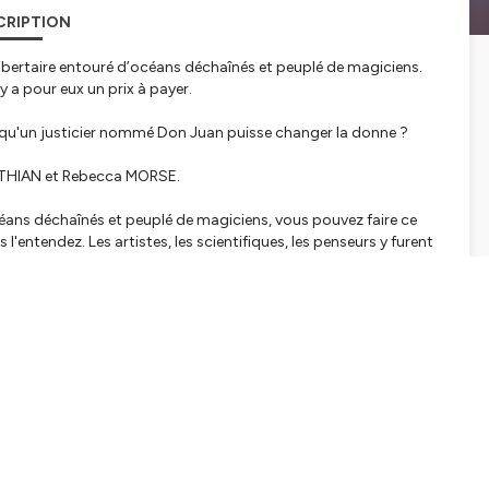
CRIPTION
t libertaire entouré d’océans déchaînés et peuplé de magiciens.
y a pour eux un prix à payer.
l qu'un justicier nommé Don Juan puisse changer la donne ?
BAUTHIAN et Rebecca MORSE.
d’océans déchaînés et peuplé de magiciens, vous pouvez faire ce
'entendez. Les artistes, les scientifiques, les penseurs y furent
pie s’est effondrée, ne laissant qu’une cité sans foi ni loi.
s ?
 justicier pas très regardant, qui n’hésite pas à poignarder les
un justicier tout de même, et que les gens adorent…"
tialite
pour plus d'informations.