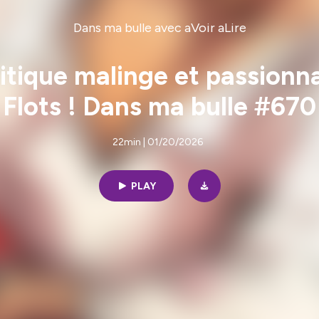
Dans ma bulle avec aVoir aLire
litique malinge et passionn
Flots ! Dans ma bulle #670
22min | 01/20/2026
PLAY