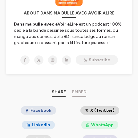
ABOUT DANS MA BULLE AVEC AVOIR ALIRE
Dans ma bulle avec aVoir aLire
est un podcast 100%
dédié à la bande dessinée sous toutes ses formes, du
manga aux comics, de la BD franco belge au roman
graphique en passant par la littérature jeunesse !
Toutes les semaines, nous donnons la parole à ceux et
celles qui font la bande dessinée aujourd'hui sous la
Subscribe
forme d'une interview !
Dans ma bulle est un podcast du site aVoir aLire,
spécalisé dans culture depuis plus de vingt ans. L'équipe
viendra à chaque épisode parler de ses coups de coeur
BD !
L'émission est présentée par Jérôme Vincent
SHARE
EMBED
Facebook
X (Twitter)
Hébergé par Ausha. Visitez
ausha.co/politique-de-
confidentialite
pour plus d'informations.
LinkedIn
WhatsApp