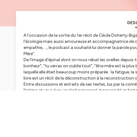
DES
A l'occasion de la sortie du 1er récit de Cécile Doherty-Bi
l'écologie mais aussi amoureuse et accompagnatrice de ce qui
empathie, ..., le podcast a souhaité lui donner la parole p
Mère".
De l'image d'épinal dont on nous rebat les oreilles depuis t
bonheur", "tu verras on oublie tout", "être mère est la plus be
laquelle elle était beaucoup moins préparée : la fatigue, la 
livre est un récit de la déconstruction à la reconstruction d
Entre discussions et extraits de ses textes, lus par la com
l'intime et vous livre un récit personnel, transcendé en hist
Retrouvez Cécile sur instagram @ceciledohertybigara ou s
---
Cycle d'émissions "DANS NOS CULOTTES" : On parle en toute
connaissance de son anatomie, les critères de beauté actue
d’enfant, la grossesse, l’accouchement, l’avortement… Il s’a
gênants. Notre mot d’ordre : se connaître, se respecter, s’a