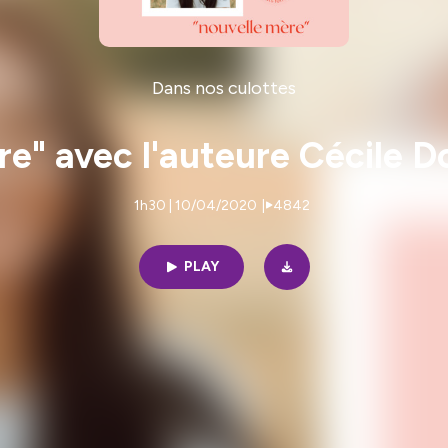
Dans nos culottes
re" avec l'auteure Cécile D
1h30 | 10/04/2020
|
4842
PLAY