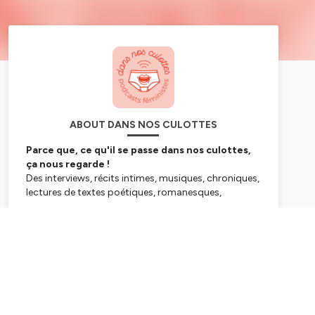
ABOUT DANS NOS CULOTTES
Parce que, ce qu'il se passe dans nos culottes,
ça nous regarde !
Des interviews, récits intimes, musiques, chroniques,
lectures de textes poétiques, romanesques,
scientifiques, sociologiques...
Ensemble, on parle en toute liberté et sans honte de
Subscribe
thématiques telles que le plaisir, la connaissance de
son anatomie génitale, les cycles menstruels, le
post-partum, la maternité, la parentalité, la
grossesse, l’accouchement, l’avortement…
Il s’agit de
libérer la parole
sur ces sujets intimes et
parfois gênants.