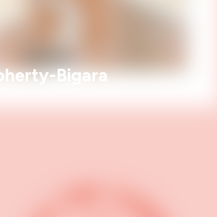
oherty-Bigara