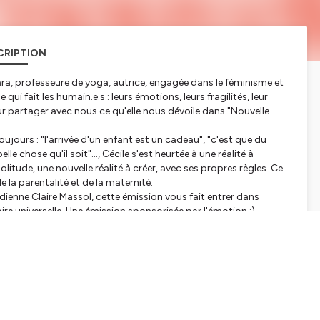
CRIPTION
gara, professeure de yoga, autrice, engagée dans le féminisme et
 fait les humain.e.s : leurs émotions, leurs fragilités, leur
our partager avec nous ce qu'elle nous dévoile dans "Nouvelle
oujours : "l'arrivée d'un enfant est un cadeau", "c'est que du
lle chose qu'il soit"..., Cécile s'est heurtée à une réalité à
solitude, une nouvelle réalité à créer, avec ses propres règles. Ce
e la parentalité et de la maternité.
édienne Claire Massol, cette émission vous fait entrer dans
oire universelle. Une émission sponsorisée par l'émotion :)
ur son site
https://www.ceciledohertybigara.com/
 liberté et sans honte de thématiques telles que le plaisir, la
ls, les injonctions, les normes de genre, le désir ou non
git de libérer la parole sur ces sujets intimes et parfois
imer !