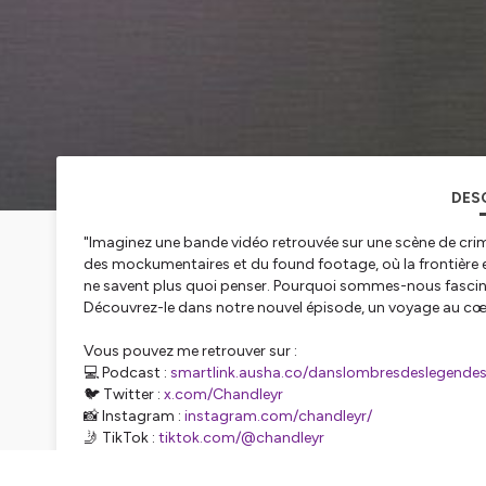
DES
"Imaginez une bande vidéo retrouvée sur une scène de crime.
des mockumentaires et du found footage, où la frontière ent
ne savent plus quoi penser. Pourquoi sommes-nous fascinés 
Découvrez-le dans notre nouvel épisode, un voyage au cœur 
Vous pouvez me retrouver sur :
💻 Podcast :
smartlink.ausha.co/danslombresdeslegende
🐦 Twitter :
x.com/Chandleyr
📸 Instagram :
instagram.com/chandleyr/
🤳 TikTok :
tiktok.com/@chandleyr
🍿 Threads :
threads.net/@chandleyr
🍿 Bluesky :
bsky.app/profile/chandleyr.bsky.social