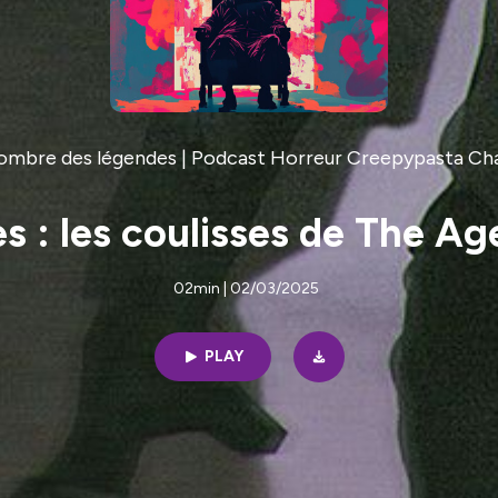
'ombre des légendes | Podcast Horreur Creepypasta Ch
 : les coulisses de The Ag
02min | 02/03/2025
PLAY