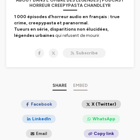
ABOUT DANS L'OMBRE DES LÉGENDES | PODCAST
HORREUR CREEPYPASTA CHANDLEYR
1 000 épisodes d’horreur audio en français : true
crime, creepypasta et paranormal.
Tueurs en série, disparitions non élucidées,
légendes urbaines
qui refusent de mourir.
Chandleyr ne raconte pas des histoires — il réveille vos
peurs les plus enfouies.
Subscribe
Ici, la réalité dérape. Le
surnaturel
vous observe.
Ce n’est pas un podcast. C’est un rituel.
🎧 Écouter :
https://smartlink.ausha.co/danslombresdeslegendes
📧
chandleyr@danslombredeslegendes.fr
SHARE
EMBED
Facebook
X (Twitter)
Hébergé par Ausha. Visitez
ausha.co/politique-de-
LinkedIn
WhatsApp
confidentialite
pour plus d'informations.
Email
Copy link