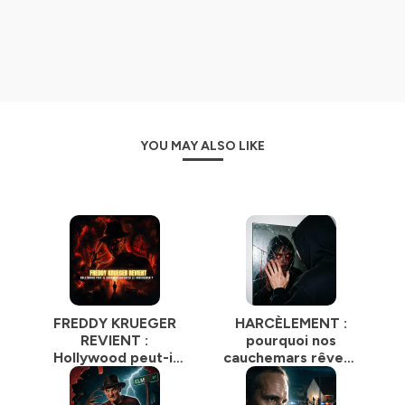
YOU MAY ALSO LIKE
FREDDY KRUEGER
HARCÈLEMENT :
REVIENT :
pourquoi nos
Hollywood peut-il
cauchemars rêvent
encore réinventer
de vengeance |
le cauchemar ? |
Podcast Horreur