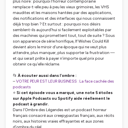
plus noire : pourquoi l’horreur contemporaine
remplace-t-elle peu à peu les vieux grimoires, les VHS
maudites et les maisons hantées par des applications,
des notifications et des interfaces qui nous connaissent
déjà trop bien ? Et surtout : pourquoi nos désirs
semblent-ils aujourd’hui si facilement exploitables par
des machines qui promettent tout, tout de suite ? Sous
son apparence de série horrifique,
If Wishes Could Kill
devient alors le miroir d’une époque qui ne veut plus
attendre, plus manquer, plus supporter la frustration —
et qui serait prête à payer n’importe quel prix pour
obtenir ce qu’elle réclame.
📂
À écouter aussi dans l’ombre :
–
VOTRE PEUR EST LEUR BUSINESS : La face cachée des
podcasts
⭐
Si cet épisode vous a marqué, une note 5 étoiles
sur Apple Podcasts ou Spotify aide réellement le
podcast à grandir.
Dans l’Ombre des Légendes est un podcast horreur
français consacré aux creepypastas français, aux récits
noirs, aux histoires vraies effrayantes et aux zones
d’ombre du réel.