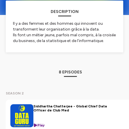
DESCRIPTION
Il y a des femmes et des hommes qui innovent ou
transforment leur organisation grâce à la data.
Ils font un métier jeune, parfois mal compris, à la croisée
du business, de la statistique et de l’informatique.
Je les appelle des data guru et ce sont nos clients chez
yzr.
Dans mes interviews, je les fais parler de leur parcours,
de leurs projets et de leurs retours d’expérience.
8 EPISODES
Hébergé par Ausha. Visitez
ausha.co/politique-de-
confidentialite
pour plus d'informations.
SEASON 2
Siddhartha Chatterjee - Global Chief Data
Officer de Club Med
Play