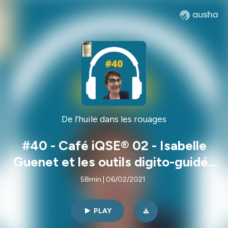
De l'huile dans les rouages
#40 - Café iQSE® 02 - Isabelle
Guenet et les outils digito-guidés
pour transformer la formation en
58min | 06/02/2021
matière de SST
PLAY