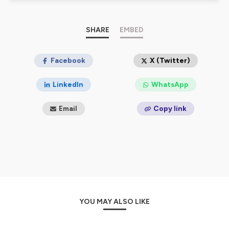
Hébergé par Ausha. Visitez
ausha.co/politique-de-
confidentialite
pour plus d'informations.
SHARE
EMBED
Facebook
X (Twitter)
LinkedIn
WhatsApp
Email
Copy link
YOU MAY ALSO LIKE