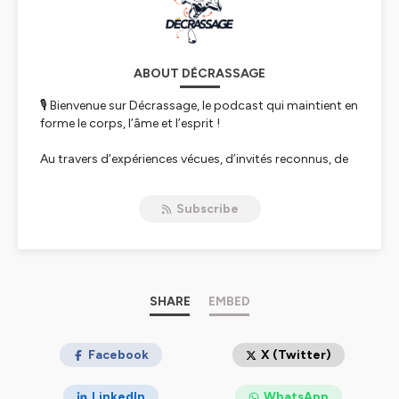
ABOUT DÉCRASSAGE
🎙 Bienvenue sur Décrassage, le podcast qui maintient en
forme le corps, l’âme et l’esprit !
Au travers d’expériences vécues, d’invités reconnus, de
thématiques actuelles, notre équipe de chroniqueurs
analyse avec profondeur, enthousiasme et humour les
Subscribe
sujets épineux qui jalonnent le sport de haut niveau et
questionnent sa place dans notre société.
Corps, âme et esprit, nous revendiquons l’importance
de cette dimension holistique dans le milieu sportif,
ainsi qu’une vision du sport équilibrée ! Derrière les
SHARE
EMBED
paillettes, la notoriété ou les apparences, nous
cherchons à connaître l’athlète lui-même et les défis
qu’il ou elle rencontre.
Facebook
X (Twitter)
Hébergé par Ausha. Visitez
ausha.co/politique-de-
LinkedIn
WhatsApp