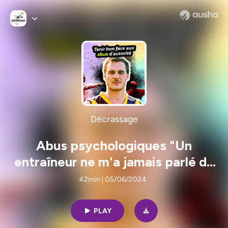
Décrassage
Abus psychologiques "Un
entraîneur ne m'a jamais parlé de
la saison !"
42min | 05/06/2024
PLAY