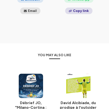
confidentialite
pour plus d'informations.
Email
Copy link
YOU MAY ALSO LIKE
Débrief JO,
David Alcibiade, du
"Milano-Cortina :
prodige à l'outsider